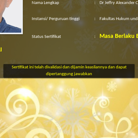
Nama Lengkap
:
Dr Jeffry Alexander C
Instansi/ Perguruan tinggi
:
Fakultas Hukum und
Masa Berlaku 
Status Sertifikat
:
I
Sertifikat ini telah divalidasi dan dijamin keasliannya dan dapat
dipertanggung jawabkan