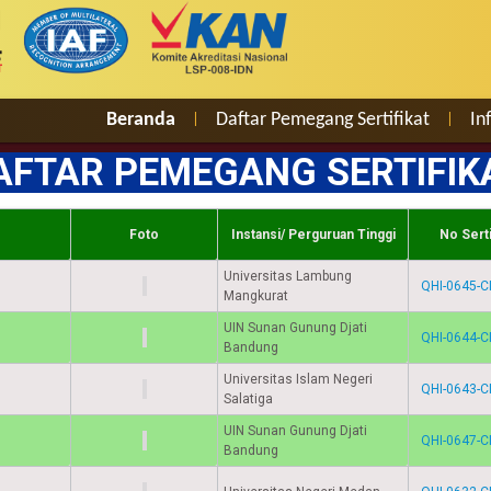
Beranda
Daftar Pemegang Sertifikat
In
|
|
AFTAR PEMEGANG SERTIFIK
Foto
Instansi/ Perguruan Tinggi
No Serti
Universitas Lambung
QHI-0645-C
Mangkurat
UIN Sunan Gunung Djati
QHI-0644-C
Bandung
Universitas Islam Negeri
QHI-0643-C
Salatiga
UIN Sunan Gunung Djati
QHI-0647-C
Bandung