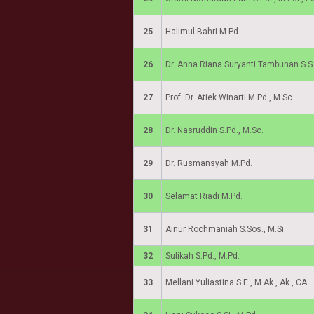
25
Halimul Bahri M.Pd.
26
Dr. Anna Riana Suryanti Tambunan S.S
27
Prof. Dr. Atiek Winarti M.Pd., M.Sc.
28
Dr. Nasruddin S.Pd., M.Sc.
29
Dr. Rusmansyah M.Pd.
30
Selamat Riadi M.Pd.
31
Ainur Rochmaniah S.Sos., M.Si.
32
Sulikah S.Pd., M.Pd.
33
Mellani Yuliastina S.E., M.Ak., Ak., CA.