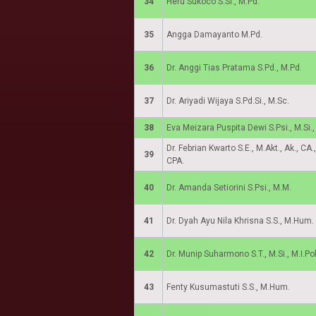
34
Heru Sukoco S.Si., M.Pd.
35
Angga Damayanto M.Pd.
36
Dr. Anggi Tias Pratama S.Pd., M.Pd.
37
Dr. Ariyadi Wijaya S.Pd.Si., M.Sc.
38
Eva Meizara Puspita Dewi S.Psi., M.Si.,
Dr. Febrian Kwarto S.E., M.Akt., Ak., CA
39
CPA.
40
Dr. Amanda Setiorini S.Psi., M.M.
41
Dr. Dyah Ayu Nila Khrisna S.S., M.Hum.
42
Dr. Munip Suharmono S.T., M.Si., M.I.Pol
43
Fenty Kusumastuti S.S., M.Hum.