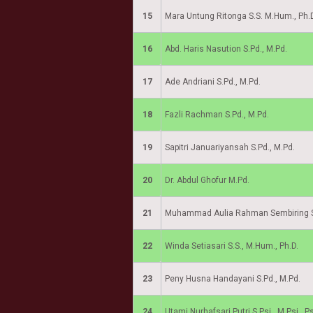
15
Mara Untung Ritonga S.S. M.Hum., Ph.
16
Abd. Haris Nasution S.Pd., M.Pd.
17
Ade Andriani S.Pd., M.Pd.
18
Fazli Rachman S.Pd., M.Pd.
19
Sapitri Januariyansah S.Pd., M.Pd.
20
Dr. Abdul Ghofur M.Pd.
21
Muhammad Aulia Rahman Sembiring S.
22
Winda Setiasari S.S., M.Hum., Ph.D.
23
Peny Husna Handayani S.Pd., M.Pd.
24
Utami Nurhafsari Putri S.Psi., M.Psi., P