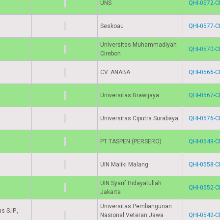
UNS
QHI-0572-C
Seskoau
QHI-0577-C
Universitas Muhammadiyah
QHI-0570-C
Cirebon
CV. ANABA
QHI-0566-C
Universitas Brawijaya
QHI-0567-C
Universitas Ciputra Surabaya
QHI-0576-C
PT TASPEN (PERSERO)
QHI-0549-C
UIN Maliki Malang
QHI-0558-C
UIN Syarif Hidayatullah
QHI-0552-C
Jakarta
Universitas Pembangunan
 S.IP.,
Nasional Veteran Jawa
QHI-0542-C