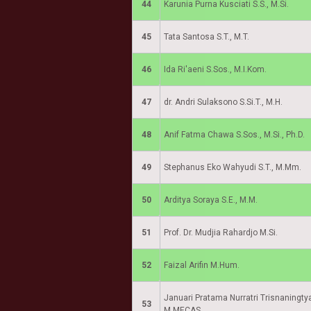
44
Karunia Purna Kusciati S.S., M.Si.
45
Tata Santosa S.T., M.T.
46
Ida Ri'aeni S.Sos., M.I.Kom.
47
dr. Andri Sulaksono S.Si.T., M.H.
48
Anif Fatma Chawa S.Sos., M.Si., Ph.D.
49
Stephanus Eko Wahyudi S.T., M.Mm.
50
Arditya Soraya S.E., M.M.
51
Prof. Dr. Mudjia Rahardjo M.Si.
52
Faizal Arifin M.Hum.
Januari Pratama Nurratri Trisnaningtyas
53
M.MECAS.