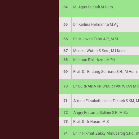
64
M. Agus Suriadi M.Hum.
65
Dr. Karlina Helmanita M.Ag.
66
Dr. M. Irwan Tahir A.P., M.Si.
67
Monika Wutun S.Sos., M.I.Kom.
68
Khilman Rofi' Azmi M.Pd.
69
Prof. Dr. Endang Sutrisno S.H., M.Hum.
70
Dr GERNAIDA KRISNA R PAKPAHAN MT
71
Afrona Elisabeth Lelan Takaeb S.KM, 
72
Angry Pratama Solihin S.P., M.Sc
73
Prof. Dr. Ir Hasim M.Si
74
Dr. Ir. Hikmat Zakky Almubaroq S.Pd., M