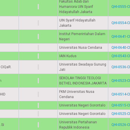
Fakultas Adab dan
Humaniora UIN Syarif
QHI-0555-C
Hidayatullah Jakarta
UIN Syarif Hidayatullah
QHI-0554-C
Jakarta
Institut Pemerintahan Dalam
QHI-0641-C
Negeri
Universitas Nusa Cendana
QHI-0640-C
IAIN Kudus
QHI-0543-C
Universitas Swadaya Gunung
, CIQaR.
QHI-0536-C
Jati
SEKOLAH TINGGI TEOLOGI
h
QHI-0523-C
BETHEL INDONESIA JAKARTA
FKM Universitas Nusa
MHID
QHI-0514-C
Cendana
Universitas Negeri Gorontalo
QHI-0515-C
Universitas Negeri Gorontalo
QHI-0525-C
Universitas Pertahanan
.Si
QHI-0526-C
Republik Indonesia