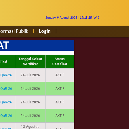
Sunday, 9 August 2026 |
19:15:27
WIB
formasi Publik
Login
|
|
AT
Tanggal Keluar
Status
fikat
Sertifikat
Sertifikat
IQaR-26
24 Juli 2026
AKTIF
IQaR-26
24 Juli 2026
AKTIF
IQaR-26
24 Juli 2026
AKTIF
IQaR-26
24 Juli 2026
AKTIF
13 Agustus