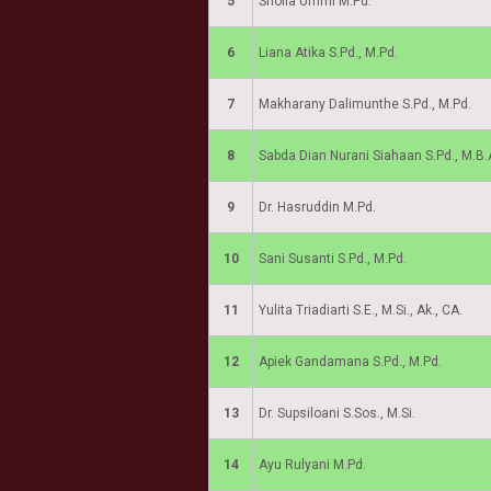
5
Shofia Ummi M.Pd.
6
Liana Atika S.Pd., M.Pd.
7
Makharany Dalimunthe S.Pd., M.Pd.
8
Sabda Dian Nurani Siahaan S.Pd., M.B.
9
Dr. Hasruddin M.Pd.
10
Sani Susanti S.Pd., M.Pd.
11
Yulita Triadiarti S.E., M.Si., Ak., CA.
12
Apiek Gandamana S.Pd., M.Pd.
13
Dr. Supsiloani S.Sos., M.Si.
14
Ayu Rulyani M.Pd.