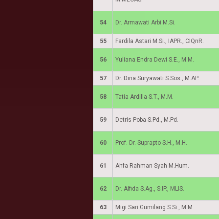
54
Dr. Armawati Arbi M.Si.
55
Fardila Astari M.Si., IAPR., CIQnR.
56
Yuliana Endra Dewi S.E., M.M.
57
Dr. Dina Suryawati S.Sos., M.AP.
58
Tatia Ardilla S.T., M.M.
59
Detris Poba S.Pd., M.Pd.
60
Prof. Dr. Suprapto S.H., M.H.
61
Ahfa Rahman Syah M.Hum.
62
Dr. Alfida S.Ag., S.IP., MLIS.
63
Migi Sari Gumilang S.Si., M.M.